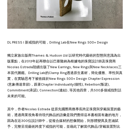
DL PRESS l 新戒指的可能，Drilling Lab在New Rings 500+ Design
獨立家族出版商Thames & Hudson Ltd 以研究時代藝術的型態與意識為出
版重點，在2013年起再聯合以巴塞隆納為根據地的珠寶設計師及珠寶商
Nicolas Estrada陸續出版了New Earrings, New Rings與New Necklaces三
本當代圖鑑。Drilling Lab的Clamp Ring透過原生素材，簡化優雅、率性與真
實，在實驗思考下被收錄於New Rings 500+ Design Chapter Expression
(意象傳達章節)，跟著Chapter Individuality(個性), Rebellion(叛逆),
Commitment(承諾), Connection(連結)…等其他四章，共500多個戒指對話
未來的可能。
其中，作者Nicolas Estrada 從原先國際商務專長跨足珠寶與穿戴裝置的藝
術，透過商業視角看待現代飾品的語彙是我們覺得這本書相當有趣的地方，
因為在近300位設計師中，從複合媒材的想像開始，到形體變異及意涵賦
予，完整呈現藝術跨度下戒指的可能，並藉此了解當代飾品/穿戴裝置對比