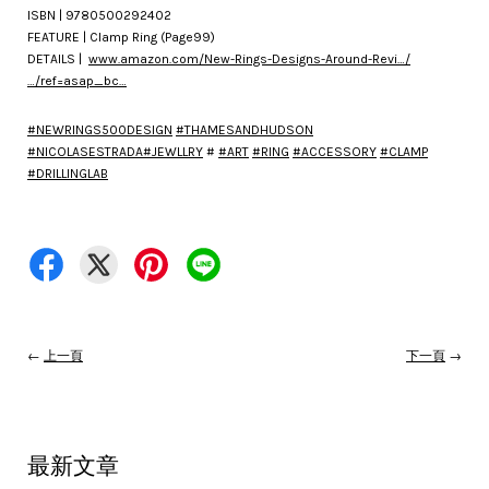
ISBN | 9780500292402
FEATURE | Clamp Ring (Page99)
DETAILS |
www.amazon.com/New-Rings-Designs-Around-Revi…/
…/ref=asap_bc…
#
NEWRINGS500DESIGN
#
THAMESANDHUDSON
#
NICOLASESTRADA
#
JEWLLRY
#
#
ART
#
RING
#
ACCESSORY
#
CLAMP
#
DRILLINGLAB
←
上一頁
下一頁
→
最新文章