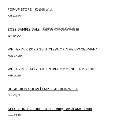
POP-UP STORE | 松菸限定店
Feb 04, 22
2022 SAMPLE SALE | 品牌首次格外品特賣會
Jan 10, 22
WHITEROCK 2020 SS STYLEBOOK “THE SPACEDMAN”
May 07, 20
WHITEROCK DAILY LOOK & RECOMMEND ITEMS | 0211
Feb 12, 20
DL FASHION SHOW | TAIPEI FASHION WEEK
Oct 25, 19
SPÉCIAL INTÉRIEURS 2018，Drillig Lab 在AMC Archi
Jun 25, 18