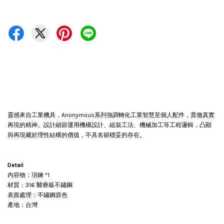
靈感來自工業機具，Anonymous系列強調轉化工業智慧至個人配件，貫徹真實
再現的精神。設計細節運用機構設計、組裝工法、機械加工等工程邏輯，凸顯
與再現藏於理性結構的價值，不具名卻穩妥的存在。
Detail
內容物：項鍊 *1
材質：316 醫療級不鏽鋼
表面處理：不鏽鋼原色
產地：台灣