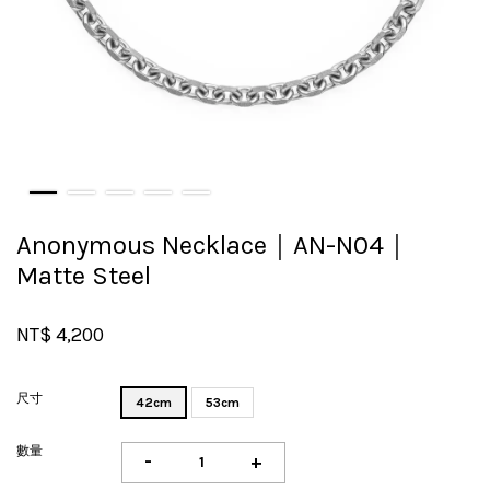
Anonymous Necklace｜AN-N04｜
Matte Steel
NT$ 4,200
尺寸
42cm
53cm
數量
-
+