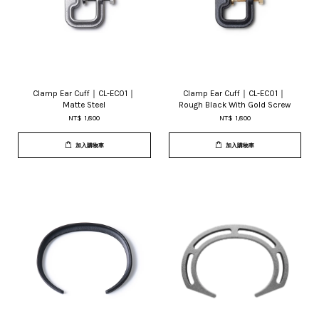
Clamp Ear Cuff｜CL-EC01｜
Clamp Ear Cuff｜CL-EC01｜
Matte Steel
Rough Black With Gold Screw
NT$ 1,800
NT$ 1,800
加入購物車
加入購物車