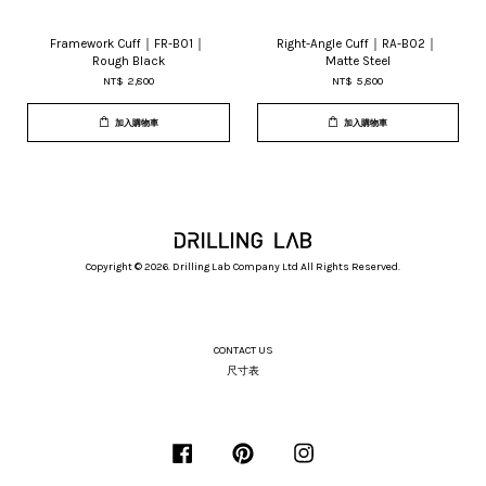
Framework Cuff｜FR-B01｜
Right-Angle Cuff｜RA-B02｜
Rough Black
Matte Steel
NT$ 2,800
NT$ 5,800
加入購物車
加入購物車
Copyright © 2026. Drilling Lab Company Ltd All Rights Reserved.
CONTACT US
尺寸表
Facebook
Pinterest
Instagram